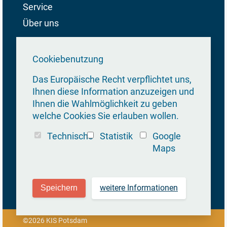
Service
Über uns
Cookiebenutzung
Kontakt
Pressestelle
Das Europäische Recht verpflichtet uns,
Kommunaler Immobilien
Friedrich-Ebert-Straße
Service (KIS)
79/81
Ihnen diese Information anzuzeigen und
Eigenbetrieb der
14469 Potsdam
Ihnen die Wahlmöglichkeit zu geben
Landeshauptstadt Potsdam
welche Cookies Sie erlauben wollen.
Pressesprecher
Friedrich-Ebert-Straße 79/81
Markus Klier
Technische
Statistik
Google
14469 Potsdam
+49 331 289-1263
Maps
+49 331 289 -1450
KIS@Rathaus.Potsdam.de
KIS@Rathaus.Potsdam.de
Fax +49 331 289-126
weitere Informationen
Speichern
©2026 KIS Potsdam